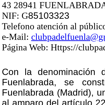
43 28941 FUENLABRAD
NIF: G
85103323
Telefono atención al públic
e-Mail:
clubpadelfuenla@g
Página Web: Https://clubpa
Con la denominación 
Fuenlabrada, se cons
Fuenlabrada (Madrid), un
al amparo del artículo 2